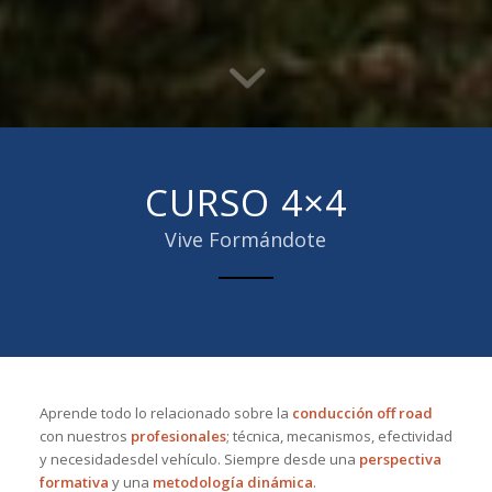
CURSO 4×4
Vive Formándote
Aprende todo lo relacionado sobre la
conducción off road
con nuestros
profesionales
; técnica, mecanismos, efectividad
y necesidadesdel vehículo. Siempre desde una
perspectiva
formativa
y una
metodología dinámica
.