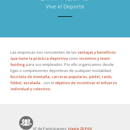
Vive el Deporte
Las empresas son conscientes de las
ventajas y beneficios
que tiene la práctica deportiva
como
incentivo y team
buiding
para sus empleados. Por ello organizamos desde
ligas o competiciones deportivas de cualquier modalidad;
bicicleta de montaña, carreras populares, pádel, raids,
fútbol, escalada
…con el
objetivo de incentivar el esfuerzo
individual y colectivo.
Nº de Participantes:
Hasta 20 PAX