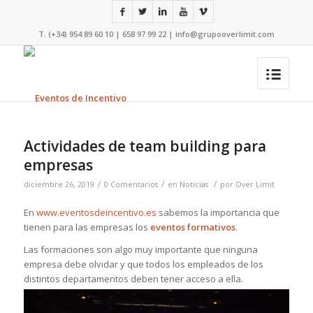
T. (+34) 954 89 60 10 | 658 97 99 22 |
info@grupooverlimit.com
Actividades de team building para
empresas
/
/
/
diciembre 26, 2019
0 Comentarios
en
Noticias
por
Over Limit
En
www.eventosdeincentivo.es
sabemos la importancia que
tienen para las empresas los
eventos formativos
.
Las formaciones son algo muy importante que ninguna
empresa debe olvidar y que todos los empleados de los
distintos departamentos de
ben tener acceso a ella.