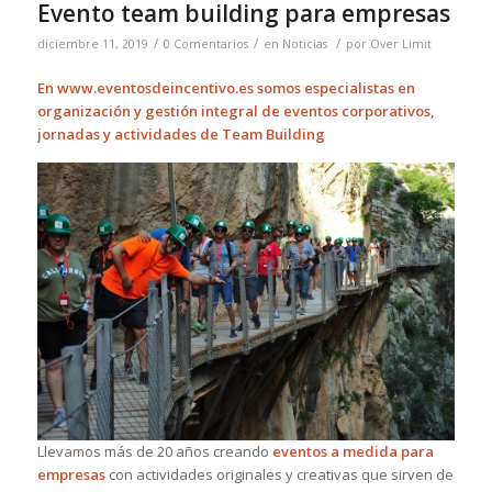
Evento team building para empresas
/
/
/
diciembre 11, 2019
0 Comentarios
en
Noticias
por
Over Limit
En
www.eventosdeincentivo.es
somos especialistas en
organización y gestión integral de eventos corporativos,
jornadas y actividades de Team Building
Llevamos más de 20 años creando
eventos a medida para
empresas
con actividades originales y creativas que sirven de