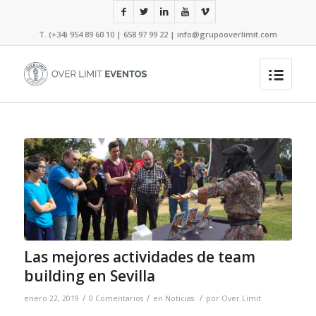
T. (+34) 954 89 60 10 | 658 97 99 22 |
info@grupooverlimit.com
Las mejores actividades de team
building en Sevilla
/
/
/
enero 22, 2019
0 Comentarios
en
Noticias
por
Over Limit