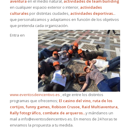
aventura
en el medio natural,
actividades de team builiding
en cualquier espacio exterior o interior,
actividades
culturales
por distintas ciudades,
actividades deportivas.
..
que personalizamos y adaptamos en función de los objetivos
que pretenda cada organización.
Entra en
www.eventosdeincentivo.es
, elige entre los distintos
programas que ofrecemos;
El casino del vino, ruta de los
cortijos, funny games, Robison Crusoe, Raid Multiaventura,
Rally fotográfico, combate de arqueros…
y mándanos un
mail a info@eventosdeincentivo.es. En menos de 24 horas te
enviamos la propuesta a tu medida.