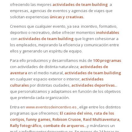
ofreciendo las mejores
actividades de team building
a
empresas, agencias de eventos y agencias de viajes que
solicitan experiencias
únicas y creativas.
Creemos que cualquier evento, ya sea incentivo, formativo,
deportivo o recreativo, debe ofrecer momentos
inolvidables
con
actividades de team building
que logren cohesionar a
los empleados, mejorando la eficiencia y comunicación entre
ellos y generando un espíritu de equipo.
Para ello producimos y desarrollamos más de
100 programas
con actividades de distinta naturaleza;
actividades de
aventura
en el medio natural,
actividades de team builiding
en cualquier espacio exterior o interior,
actividades
culturales
por distintas ciudades,
actividades deportivas.
..
que personalizamos y adaptamos en función de los objetivos
que pretenda cada organización.
Entra en
www.eventosdeincentivo.es
, elige entre los distintos
programas que ofrecemos;
El casino del vino, ruta de los
cortijos, funny games, Robison Crusoe, Raid Multiaventura,
Rally fotográfico, combate de arqueros…
y mándanos un
mail a info@eventosdeincentivo.es. En menos de 24 horas te