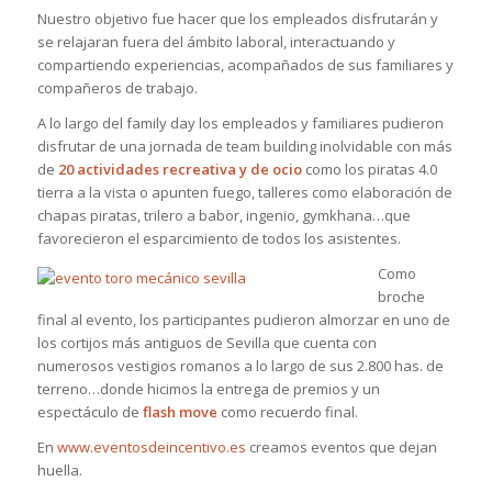
Nuestro objetivo fue hacer que los empleados disfrutarán y
se relajaran fuera del ámbito laboral, interactuando y
compartiendo experiencias, acompañados de sus familiares y
compañeros de trabajo.
A lo largo del family day los empleados y familiares pudieron
disfrutar de una jornada de team building inolvidable con más
de
20 actividades recreativa y de ocio
como los piratas 4.0
tierra a la vista o apunten fuego, talleres como elaboración de
chapas piratas, trilero a babor, ingenio, gymkhana…que
favorecieron el esparcimiento de todos los asistentes.
Como
broche
final al evento, los participantes pudieron almorzar en uno de
los cortijos más antiguos de Sevilla que cuenta con
numerosos vestigios romanos a lo largo de sus 2.800 has. de
terreno…donde hicimos la entrega de premios y un
espectáculo de
flash move
como recuerdo final.
En
www.eventosdeincentivo.es
creamos eventos que dejan
huella.