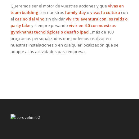
Queremos ser el motor de vuestras acciones y que
vivas en
team building
con nuestros
family day
o
vivas la cultura
con
el
casino del vino
sin olvidar
vivir tu aventura con los raids o
party lake
y siempre pesando
vivir en 4.0 con nuestras
gymkhanas tecnológicas o desafío ipad
…más de 100
programas personalizados que podemos realizar en
nuestras instalaciones o en cualquier localización que se
adapte a las actividades para empresa.