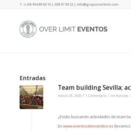
T. (+34) 954 89 60 10 | 658 97 99 22 |
info@grupooverlimit.com
Entradas
Team building Sevilla; a
/
/
marzo 25, 2020
1 Comentario
en
Noticias
¿Estáis buscando actividades de team bu
En
www.eventosdeincentivo.es
llevamos 